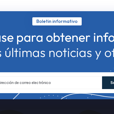
Boletin informativo
ase para obtener inf
s últimas noticias y o
S