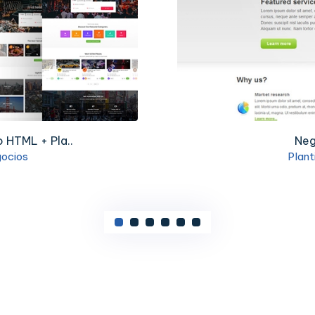
o HTML + Pla..
Neg
gocios
Plant