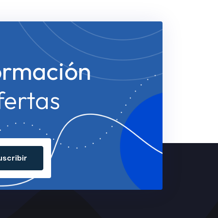
ormación
fertas
uscribir