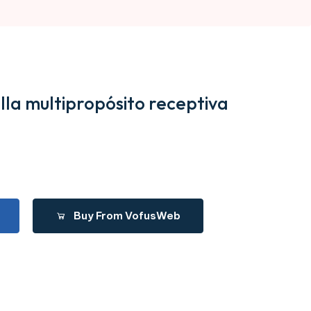
illa multipropósito receptiva
Buy From VofusWeb