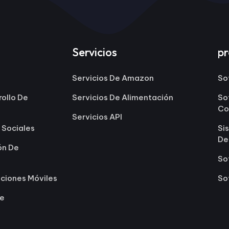
Servicios
p
Servicios De Amazon
So
rollo De
Servicios De Alimentación
So
Co
Servicios API
 Sociales
Si
De
ón De
So
aciones Móviles
So
le