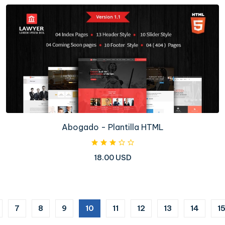
Abogado - Plantilla HTML
18.00 USD
(current)
7
8
9
10
11
12
13
14
1