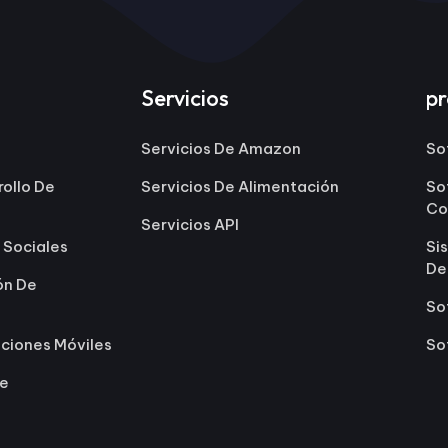
Servicios
p
Servicios De Amazon
So
rollo De
Servicios De Alimentación
So
Co
Servicios API
 Sociales
Si
De
ón De
So
aciones Móviles
So
le