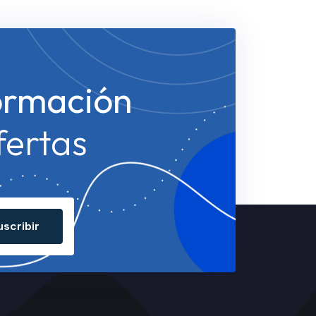
ormación
fertas
uscribir