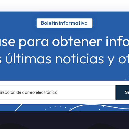
Boletin informativo
ase para obtener inf
s últimas noticias y o
S