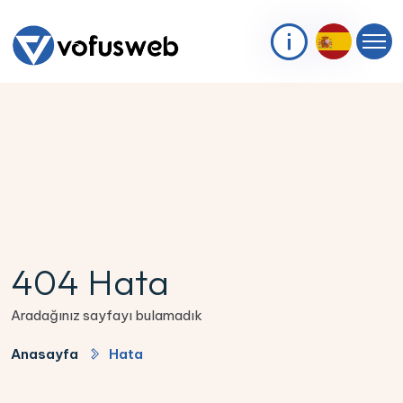
4
04 Hata
Aradağınız sayfayı bulamadık
Anasayfa
Hata